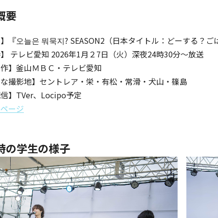
概要
】『오늘은 뭐묵지? SEASON2（日本タイトル：どーする？ごはん
】 テレビ愛知 2026年1月２7日（火）深夜24時30分～放
著作】釜山ＭＢＣ・テレビ愛知
主な撮影地】セントレア・栄・有松・常滑・犬山・篠島
】TVer、Locipo予定
ムページ
時の学生の様子