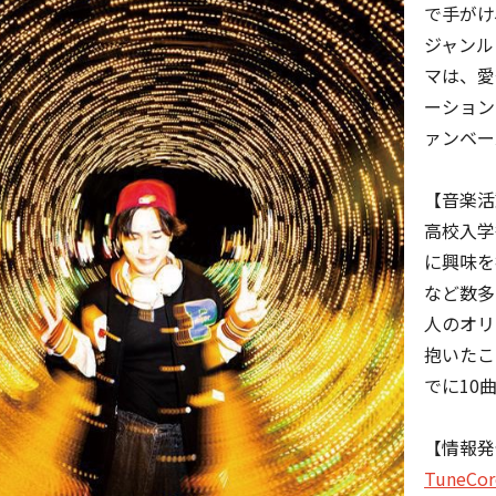
で手がけ
ジャンル
マは、愛
ーション
ァンベー
【音楽活
高校入学
に興味を
など数多
人のオリ
抱いたこ
でに10
【情報発
TuneCor