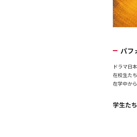
パフ
ドラマ日
在校生た
在学中か
学生た