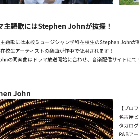
主題歌にはStephen Johnが抜擢！
主題歌には本校ミュージシャン学科在校生のStephen Johnが制
も在校生アーティストの楽曲が作中で使用されます！
en Johnの同楽曲はドラマ放送開始に合わせ、音楽配信サイト
phen John
【プロフ
名古屋ビ
タガログ
R&Bア