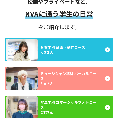
授業やプライベートなど、
NVAに通う学生の日常
をご紹介します。
音響学科 企画・制作コース
K.Sさん
ミュージシャン学科 ボーカルコー
ス
R.Aさん
写真学科 コマーシャルフォトコー
ス
C.Tさん