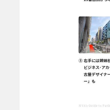
右手には姉妹
ビジネス･ア
古屋デザイナ
ー」も
NVA's Guide to Pa