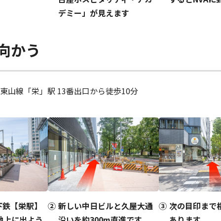
デミー」が見えます
向かう
東山線「栄」駅 13番出口から徒歩10分
下鉄【栄駅】
新しい中日ビルと久屋大通
次の目印まで
地上に出よう
沿いを約300m直進です
あります