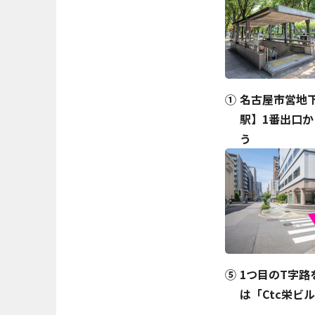
名古屋市営地
駅】1番出口
う
1つ目のT字路
は「Ctc栄ビ