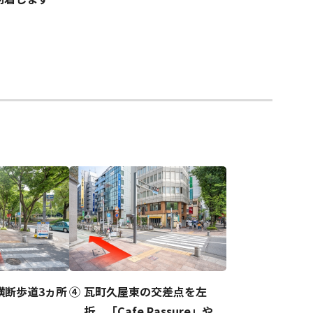
横断歩道3ヵ所
瓦町久屋東の交差点を左
折。「Cafe Rassure」や