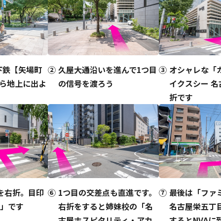
下鉄【矢場町
久屋大通沿いを進んで1つ目
オシャレな「
から地上に出よ
の信号を渡ろう
イクスシー 
折です
を右折。目印
1つ目の交差点も直進です。
最後は「ファ
ル」です
右折をすると姉妹校の「名
名古屋栄五丁
古屋ホスピタリティ・アカ
するとNVAに