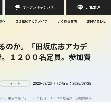
オープンキャンパス
LINE
友達
様へ
２１世紀アカデメイア
よくある質問
お問い合わせ
るのか。「田坂広志アカデ
催。１２００名定員。参加費
更新日：
2025/08/25
2025/08/25
イベント
月５日、東京国際フォーラムで開催。１２００名定員。参加費無料