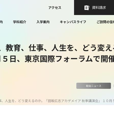
資料請求
アクセス
内
学科紹介
入学案内
キャンパスライフ
ご訪問の皆
、教育、仕事、人生を、どう変え
０月５日、東京国際フォーラムで開
総合ニュース
事、人生を、どう変えるのか。「田坂広志アカデメイア 秋季講演会」 １０