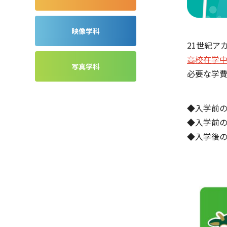
映像学科
21世紀ア
高校在学
写真学科
必要な学
◆入学前の
◆入学前の
◆入学後