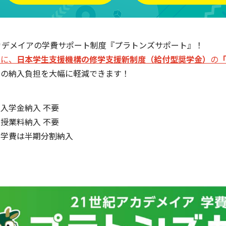
カデメイアの学費サポート制度『プラトンズサポート』！
中に、
日本学生支援機構の修学支援新制度（給付型奨学金）
の
費の納入負担を大幅に軽減できます！
入学金納入 不要
授業料納入 不要
の学費は半期分割納入