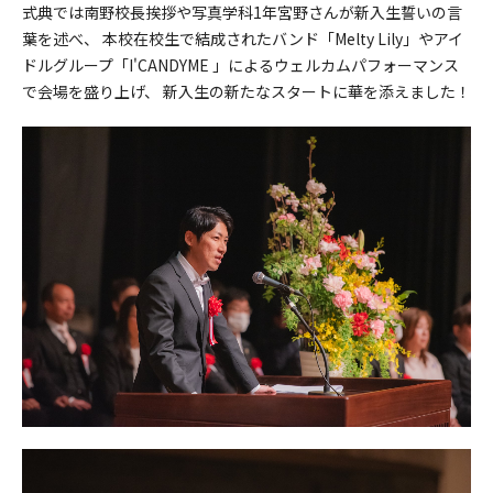
式典では南野校長挨拶や写真学科1年宮野さんが新入生誓いの言
葉を述べ、 本校在校生で結成されたバンド「Melty Lily」やアイ
ドルグループ「I'CANDYME 」によるウェルカムパフォーマンス
で会場を盛り上げ、 新入生の新たなスタートに華を添えました！