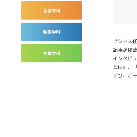
音響学科
映像学科
ビジネス経
記事が掲
写真学科
インタビ
とは』、 
ぜひ、ご