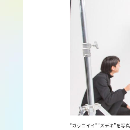
“カッコイイ”“ステキ”を