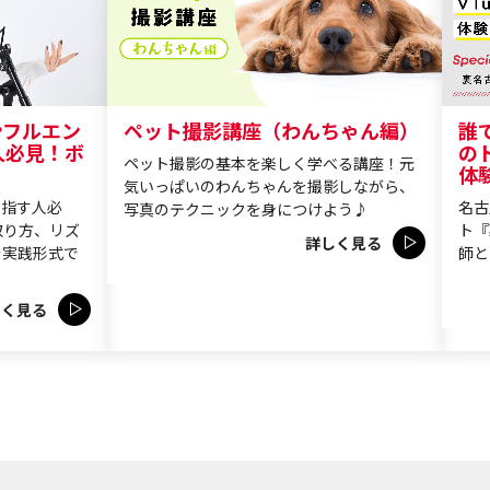
ペット撮影講座（わんちゃん編）
誰
ンフルエン
の
人必見！ボ
ペット撮影の基本を楽しく学べる講座！元
体
気いっぱいのわんちゃんを撮影しながら、
名古
目指す人必
写真のテクニックを身につけよう♪
ト『
取り方、リズ
詳しく見る
師と
を実践形式で
しく見る