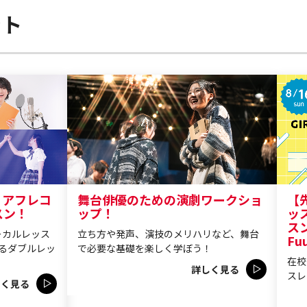
ント
！アフレコ
舞台俳優のための演劇ワークショ
【
スン！
ップ！
ッス
スン
ーカルレッス
立ち方や発声、演技のメリハリなど、舞台
Fu
るダブルレッ
で必要な基礎を楽しく学ぼう！
在校
詳しく見る
スレ
しく見る